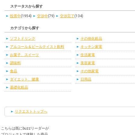
ステータスから探す
投票中
(1954)
交渉中
(79)
交渉完了
(134)
カテゴリから探す
ソフトドリンク
その他化粧品
アルコール＆ビールテイスト飲料
キッチン家電
お菓子、スイーツ
生活家電
調味料
美容家電
食品
その他家電
ダイエット、健康
日用品
基礎化粧品
リクエストトップへ
こちらは既にbuzzリーダーが
プロジェクトで体験した商品