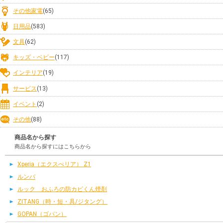
その他家電
(65)
日用品
(583)
文具
(62)
キッズ・ベビー
(117)
インテリア
(19)
サービス
(13)
イベント
(2)
その他
(88)
商品名から探す
商品名から探すにはこちらから
Xperia（エクスぺリア） Z1
ルンバ
ルック おふろの防カビくん煙剤
ZITANG（時・短・具/ジタング）
GOPAN（ゴパン）