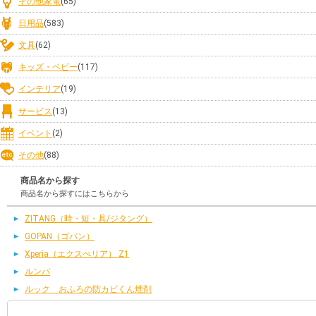
その他家電
(65)
日用品
(583)
文具
(62)
キッズ・ベビー
(117)
インテリア
(19)
サービス
(13)
イベント
(2)
その他
(88)
商品名から探す
商品名から探すにはこちらから
ZITANG（時・短・具/ジタング）
GOPAN（ゴパン）
Xperia（エクスぺリア） Z1
ルンバ
ルック おふろの防カビくん煙剤