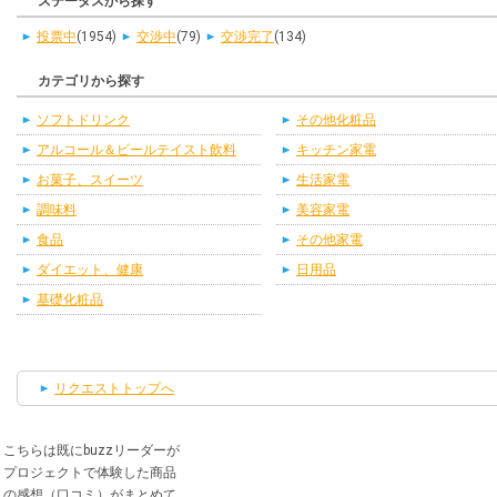
ステータスから探す
投票中
(1954)
交渉中
(79)
交渉完了
(134)
カテゴリから探す
ソフトドリンク
その他化粧品
アルコール＆ビールテイスト飲料
キッチン家電
お菓子、スイーツ
生活家電
調味料
美容家電
食品
その他家電
ダイエット、健康
日用品
基礎化粧品
リクエストトップへ
こちらは既にbuzzリーダーが
プロジェクトで体験した商品
の感想（口コミ）がまとめて