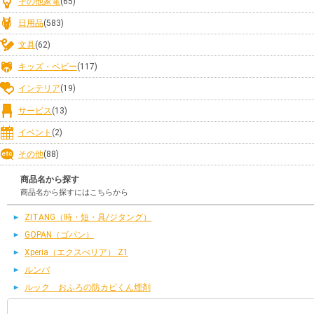
その他家電
(65)
日用品
(583)
文具
(62)
キッズ・ベビー
(117)
インテリア
(19)
サービス
(13)
イベント
(2)
その他
(88)
商品名から探す
商品名から探すにはこちらから
ZITANG（時・短・具/ジタング）
GOPAN（ゴパン）
Xperia（エクスぺリア） Z1
ルンバ
ルック おふろの防カビくん煙剤