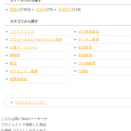
ステータスから探す
投票中
(1954)
交渉中
(79)
交渉完了
(134)
カテゴリから探す
ソフトドリンク
その他化粧品
アルコール＆ビールテイスト飲料
キッチン家電
お菓子、スイーツ
生活家電
調味料
美容家電
食品
その他家電
ダイエット、健康
日用品
基礎化粧品
リクエストトップへ
こちらは既にbuzzリーダーが
プロジェクトで体験した商品
の感想（口コミ）がまとめて