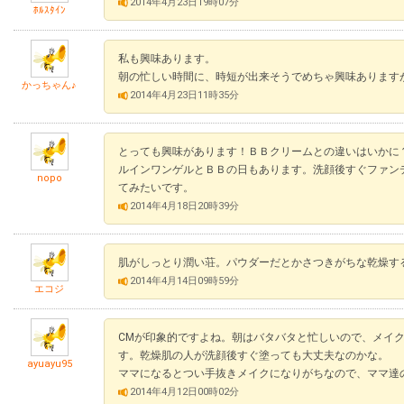
2014年4月23日19時07分
ﾎﾙｽﾀｲﾝ
私も興味あります。
朝の忙しい時間に、時短が出来そうでめちゃ興味あります
かっちゃん♪
2014年4月23日11時35分
とっても興味があります！ＢＢクリームとの違いはいかに
ルインワンゲルとＢＢの日もあります。洗顔後すぐファン
nopo
てみたいです。
2014年4月18日20時39分
肌がしっとり潤い荘。パウダーだとかさつきがちな乾燥す
2014年4月14日09時59分
エコジ
CMが印象的ですよね。朝はバタバタと忙しいので、メイ
す。乾燥肌の人が洗顔後すぐ塗っても大丈夫なのかな。
ayuayu95
ママになるとつい手抜きメイクになりがちなので、ママ達
2014年4月12日00時02分