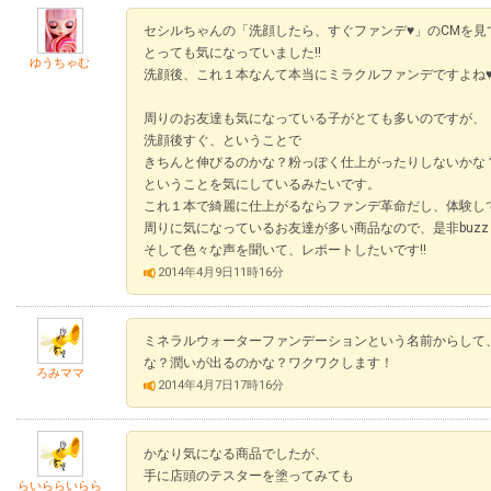
セシルちゃんの「洗顔したら、すぐファンデ♥」のCMを見
とっても気になっていました!!
ゆうちゃむ
洗顔後、これ１本なんて本当にミラクルファンデですよね
周りのお友達も気になっている子がとても多いのですが、
洗顔後すぐ、ということで
きちんと伸びるのかな？粉っぽく仕上がったりしないかな
ということを気にしているみたいです。
これ１本で綺麗に仕上がるならファンデ革命だし、体験し
周りに気になっているお友達が多い商品なので、是非buz
そして色々な声を聞いて、レポートしたいです!!
2014年4月9日11時16分
ミネラルウォーターファンデーションという名前からして
な？潤いが出るのかな？ワクワクします！
ろみママ
2014年4月7日17時16分
かなり気になる商品でしたが、
手に店頭のテスターを塗ってみても
らいららいらら