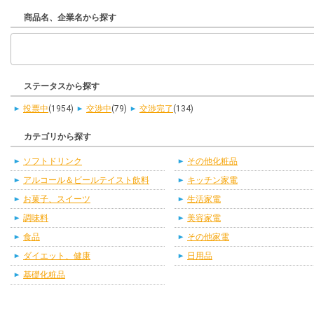
商品名、企業名から探す
ステータスから探す
投票中
(1954)
交渉中
(79)
交渉完了
(134)
カテゴリから探す
ソフトドリンク
その他化粧品
アルコール＆ビールテイスト飲料
キッチン家電
お菓子、スイーツ
生活家電
調味料
美容家電
食品
その他家電
ダイエット、健康
日用品
基礎化粧品