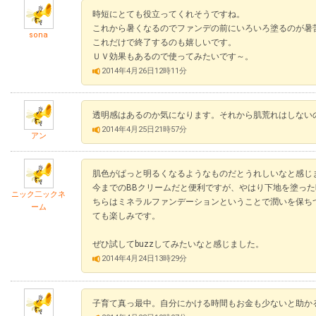
時短にとても役立ってくれそうですね。
これから暑くなるのでファンデの前にいろいろ塗るのが暑
sona
これだけで終了するのも嬉しいです。
ＵＶ効果もあるので使ってみたいです～。
2014年4月26日12時11分
透明感はあるのか気になります。それから肌荒れはしない
2014年4月25日21時57分
アン
肌色がぱっと明るくなるようなものだとうれしいなと感じ
今までのBBクリームだと便利ですが、やはり下地を塗っ
ニック二ックネ
ちらはミネラルファンデーションということで潤いを保ち
ーム
ても楽しみです。
ぜひ試してbuzzしてみたいなと感じました。
2014年4月24日13時29分
子育て真っ最中。自分にかける時間もお金も少ないと助かる