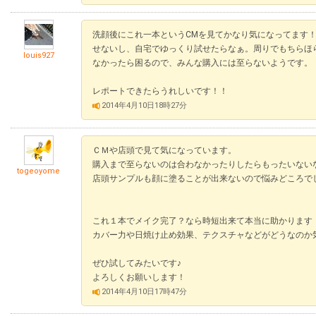
洗顔後にこれ一本というCMを見てかなり気になってます
せないし、自宅でゆっくり試せたらなぁ。周りでもちらほ
louis927
なかったら困るので、みんな購入には至らないようです。
レポートできたらうれしいです！！
2014年4月10日18時27分
ＣＭや店頭で見て気になっています。
購入まで至らないのは合わなかったりしたらもったいないな…と思
togeoyome
店頭サンプルも顔に塗ることが出来ないので悩みどころで
これ１本でメイク完了？なら時短出来て本当に助かります
カバー力や日焼け止め効果、テクスチャなどがどうなのか
ぜひ試してみたいです♪
よろしくお願いします！
2014年4月10日17時47分