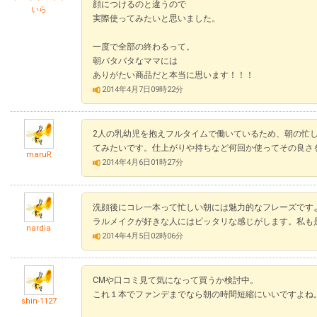
顔につけるのと違うので
いら
実際使ってみたいと思いました。
一度で全部の終わるって。
朝バタバタなママには
ありがたい商品だと本当に思います！！！
2014年4月7日09時22分
2人の乳幼児を抱えフルタイムで働いているため、朝の忙
てみたいです。仕上がりや持ちなど何回か使ってその良さ
maruR
2014年4月6日01時27分
洗顔後にコレ一本って忙しい朝には魅力的なフレーズです
ラルメイクが好きな人にはピッタリな感じがします。私も
nardia
2014年4月5日02時06分
CMや口コミ見て気になって買うか検討中。
これ１本でファンデまでなら朝の時間短縮にいいですよね
shin-1127