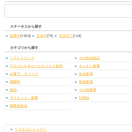
ステータスから探す
投票中
(1954)
交渉中
(79)
交渉完了
(134)
カテゴリから探す
ソフトドリンク
その他化粧品
アルコール＆ビールテイスト飲料
キッチン家電
お菓子、スイーツ
生活家電
調味料
美容家電
食品
その他家電
ダイエット、健康
日用品
基礎化粧品
リクエストトップへ