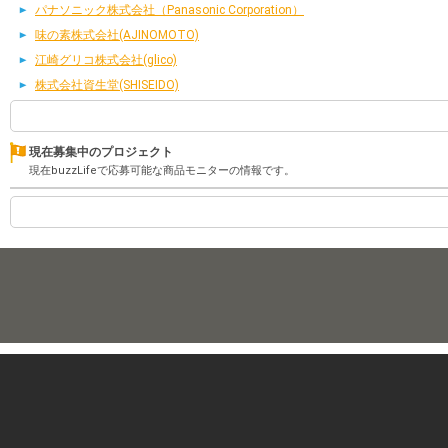
パナソニック株式会社（Panasonic Corporation）
味の素株式会社(AJINOMOTO)
江崎グリコ株式会社(glico)
株式会社資生堂(SHISEIDO)
現在募集中のプロジェクト
現在buzzLifeで応募可能な商品モニターの情報です。