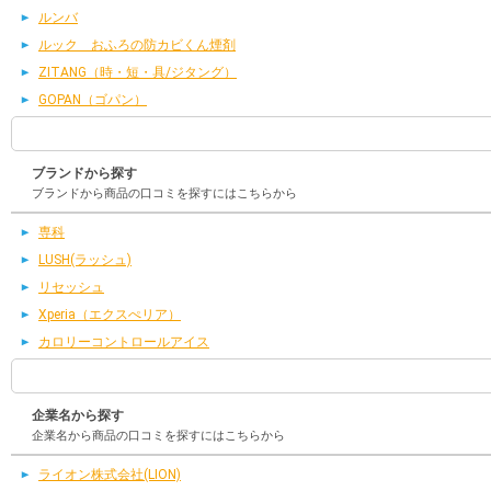
ルンバ
ルック おふろの防カビくん煙剤
ZITANG（時・短・具/ジタング）
GOPAN（ゴパン）
ブランドから探す
ブランドから商品の口コミを探すにはこちらから
専科
LUSH(ラッシュ)
リセッシュ
Xperia（エクスぺリア）
カロリーコントロールアイス
企業名から探す
企業名から商品の口コミを探すにはこちらから
ライオン株式会社(LION)