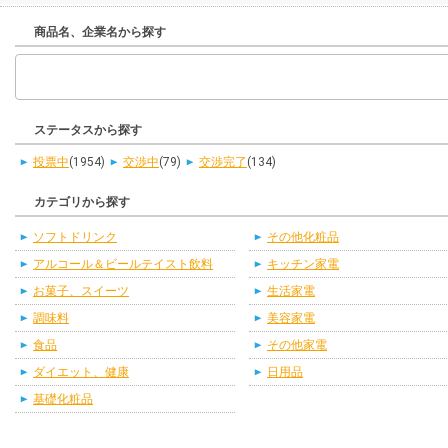
商品名、企業名から探す
ステータスから探す
投票中
(1954)
交渉中
(79)
交渉完了
(134)
カテゴリから探す
ソフトドリンク
その他化粧品
アルコール＆ビールテイスト飲料
キッチン家電
お菓子、スイーツ
生活家電
調味料
美容家電
食品
その他家電
ダイエット、健康
日用品
基礎化粧品