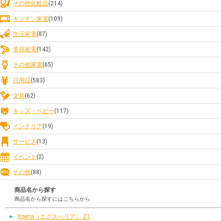
その他化粧品
(214)
キッチン家電
(109)
生活家電
(87)
美容家電
(142)
その他家電
(65)
日用品
(583)
文具
(62)
キッズ・ベビー
(117)
インテリア
(19)
サービス
(13)
イベント
(2)
その他
(88)
商品名から探す
商品名から探すにはこちらから
Xperia（エクスぺリア） Z1