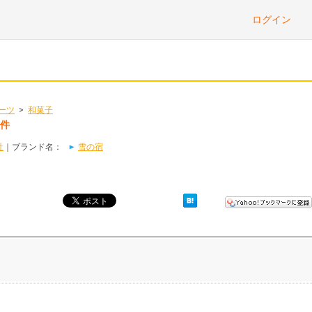
ログイン
ーツ
>
和菓子
2件
社
｜ブランド名：
雪の宿