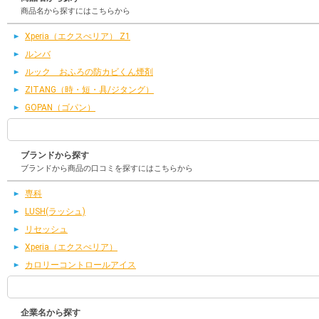
商品名から探すにはこちらから
Xperia（エクスぺリア） Z1
ルンバ
ルック おふろの防カビくん煙剤
ZITANG（時・短・具/ジタング）
GOPAN（ゴパン）
ブランドから探す
ブランドから商品の口コミを探すにはこちらから
専科
LUSH(ラッシュ)
リセッシュ
Xperia（エクスぺリア）
カロリーコントロールアイス
企業名から探す