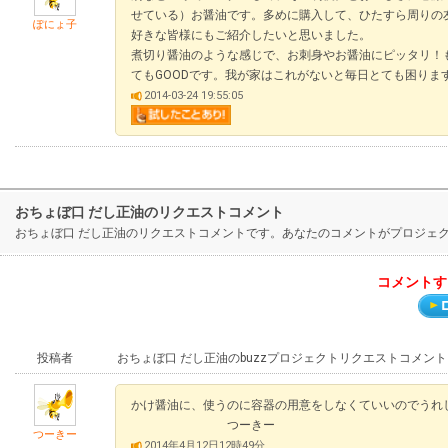
せている）お醤油です。多めに購入して、ひたすら周りの友人
ぽにょ子
好きな皆様にもご紹介したいと思いました。
煮切り醤油のような感じで、お刺身やお醤油にピッタリ！
てもGOODです。我が家はこれがないと毎日とても困りま
2014-03-24 19:55:05
おちょぼ口 だし正油のリクエストコメント
おちょぼ口 だし正油のリクエストコメントです。あなたのコメントがプロジェ
コメントす
投稿者
おちょぼ口 だし正油のbuzzプロジェクトリクエストコメント
かけ醤油に、使うのに容器の用意をしなくていいのでうれ
つーきー
つーきー
2014年4月12日12時49分