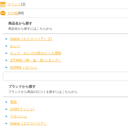
イベント
(2)
その他
(88)
商品名から探す
商品名から探すにはこちらから
Xperia（エクスぺリア） Z1
ルンバ
ルック おふろの防カビくん煙剤
ZITANG（時・短・具/ジタング）
GOPAN（ゴパン）
ブランドから探す
ブランドから商品の口コミを探すにはこちらから
専科
LUSH(ラッシュ)
リセッシュ
Xperia（エクスぺリア）