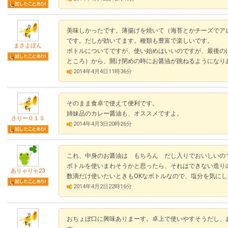
美味しかったです。薄揚げを焼いて（海苔とかチーズでア
です。だしが効いてます。種類も豊富で楽しいです。
まさよぼん
ボトルについてですが、使い始めはいいのですが、最後の
ところ）から、開け閉めの時にお醤油が跳ねるようになり
2014年4月4日11時36分
そのまま食卓で使えて便利です。
姉妹品のカレー醤油も、オススメですよ。
さりー０１５
2014年4月3日20時26分
これ、中身のお醤油は もちろん だし入りでおいしいの
ボトルを使いまわそうかと思ったら、それはできない造り
ありゃりゃ23
数滴だけ使いたいときもOKなボトルなので、塩分を気に
2014年4月2日22時16分
おちょぼ口に興味ありまーす。卓上で使いやすそうだし、お