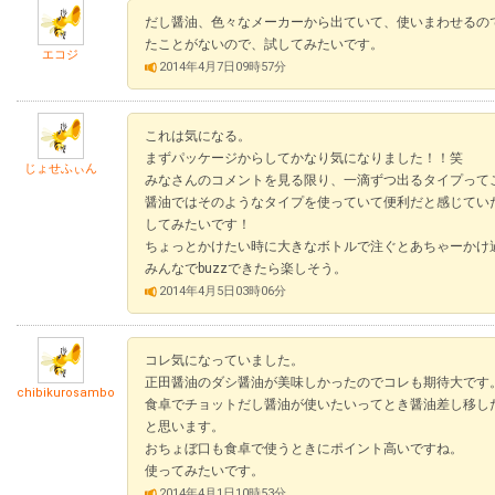
だし醤油、色々なメーカーから出ていて、使いまわせるの
たことがないので、試してみたいです。
エコジ
2014年4月7日09時57分
これは気になる。
まずパッケージからしてかなり気になりました！！笑
じょせふぃん
みなさんのコメントを見る限り、一滴ずつ出るタイプって
醤油ではそのようなタイプを使っていて便利だと感じてい
してみたいです！
ちょっとかけたい時に大きなボトルで注ぐとあちゃーかけ
みんなでbuzzできたら楽しそう。
2014年4月5日03時06分
コレ気になっていました。
正田醤油のダシ醤油が美味しかったのでコレも期待大です
chibikurosambo
食卓でチョットだし醤油が使いたいってとき醤油差し移し
と思います。
おちょぼ口も食卓で使うときにポイント高いですね。
使ってみたいです。
2014年4月1日10時53分