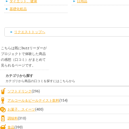
ダイエット、健康
日用品
基礎化粧品
リクエストトップへ
こちらは既にbuzzリーダーが
プロジェクトで体験した商品
の感想（口コミ）がまとめて
見られるページです。
カテゴリから探す
カテゴリから商品の口コミを探すにはこちらから
ソフトドリンク
(296)
アルコール＆ビールテイスト飲料
(154)
お菓子、スイーツ
(400)
調味料
(310)
食品
(390)