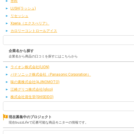
専科
LUSH(ラッシュ)
リセッシュ
Xperia（エクスぺリア）
カロリーコントロールアイス
企業名から探す
企業名から商品の口コミを探すにはこちらから
ライオン株式会社(LION)
パナソニック株式会社（Panasonic Corporation）
味の素株式会社(AJINOMOTO)
江崎グリコ株式会社(glico)
株式会社資生堂(SHISEIDO)
現在募集中のプロジェクト
現在buzzLifeで応募可能な商品モニターの情報です。