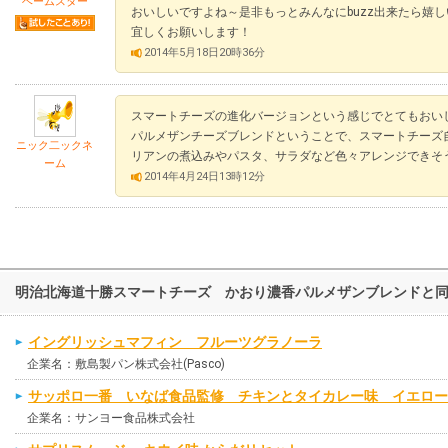
ベームスター
おいしいですよね～是非もっとみんなにbuzz出来たら嬉
宜しくお願いします！
2014年5月18日20時36分
スマートチーズの進化バージョンという感じでとてもおい
パルメザンチーズブレンドということで、スマートチーズ
ニック二ックネ
リアンの煮込みやパスタ、サラダなど色々アレンジできそう
ーム
2014年4月24日13時12分
明治北海道十勝スマートチーズ かおり濃香パルメザンブレンドと
イングリッシュマフィン フルーツグラノーラ
企業名：敷島製パン株式会社(Pasco)
サッポロ一番 いなば食品監修 チキンとタイカレー味 イエロー
企業名：サンヨー食品株式会社