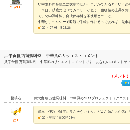
い中華料理を簡単に家庭で味わうことができるとういうのが
fuyouu
ースは、砂糖に比べてカロリーが低く、血糖値の上昇を抑
で、化学調味料、合成保存料を不使用とのこと。
中華が、ヘルシーで時短で手軽に作れるのであれば、是非
2014-07-08 18:28:26
共栄食糧 万能調味料 中華風のリクエストコメント
共栄食糧 万能調味料 中華風のリクエストコメントです。あなたのコメントが
コメントす
投稿者
共栄食糧 万能調味料 中華風のbuzzプロジェクトリクエス
簡単、便利で健康に良さそうですね。どんな味なのか気に
2014年8月1日00時08分
鯉１