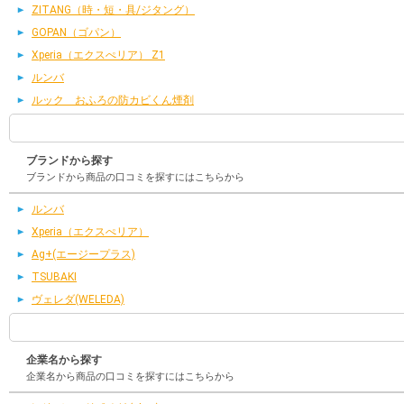
ZITANG（時・短・具/ジタング）
GOPAN（ゴパン）
Xperia（エクスぺリア） Z1
ルンバ
ルック おふろの防カビくん煙剤
ブランドから探す
ブランドから商品の口コミを探すにはこちらから
ルンバ
Xperia（エクスぺリア）
Ag+(エージープラス)
TSUBAKI
ヴェレダ(WELEDA)
企業名から探す
企業名から商品の口コミを探すにはこちらから