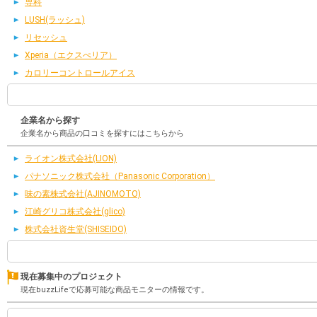
専科
LUSH(ラッシュ)
リセッシュ
Xperia（エクスぺリア）
カロリーコントロールアイス
企業名から探す
企業名から商品の口コミを探すにはこちらから
ライオン株式会社(LION)
パナソニック株式会社（Panasonic Corporation）
味の素株式会社(AJINOMOTO)
江崎グリコ株式会社(glico)
株式会社資生堂(SHISEIDO)
現在募集中のプロジェクト
現在buzzLifeで応募可能な商品モニターの情報です。