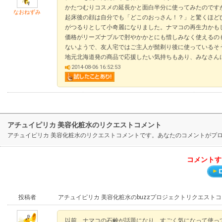
かたつむりコスメの延長かと面白半分に使ってみたのです
なおねずみ
起床後の顔は自分でも「どこのおっさん！？」と驚くほど
がつるりとして小奇麗になりました。ナマコの再生力かも
価格がリーズナブルで肘やかかとにも惜しみなく使えるの
ないようで、友人宅ではご主人が髭剃り後に使っているそ
地元北海道発の商品で応援したい気持ちもあり、みなさん
2014-08-06 16:52:53
アチュイピリカ 美容化粧水のリクエストコメント
アチュイピリカ 美容化粧水のリクエストコメントです。あなたのコメントがプ
コメントす
投稿者
アチュイピリカ 美容化粧水のbuzzプロジェクトリクエスト
以前、ナマコの石鹸が話題になり、すごく気になって使っ