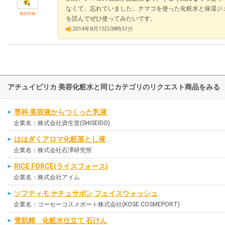
なくて、忘れていました。ナマコを使った化粧水と保湿ジ
aoiria
を読んでぜひ使ってみたいです。
2014年8月15日08時51分
アチュイピリカ 美容化粧水と同じカテゴリのリクエスト商品をみる
専科 美容液からつくった乳液
企業名：株式会社資生堂(SHISEIDO)
ははぎくアロマ化粧落とし液
企業名：株式会社石澤研究所
RICE FORCE(ライスフォース)
企業名：株式会社アイム
ソフティモ ナチュサボン フェイスウォッシュ
企業名：コーセーコスメポート株式会社(KOSE COSMEPORT)
雪肌精 化粧水仕立て 石けん