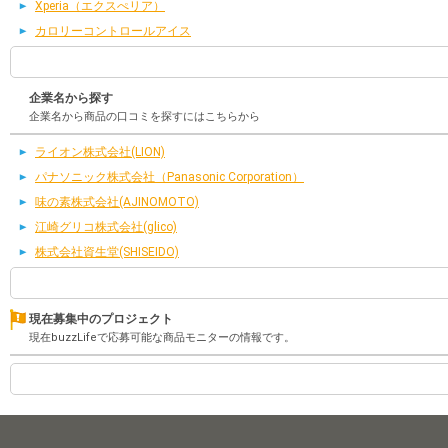
Xperia（エクスぺリア）
カロリーコントロールアイス
企業名から探す
企業名から商品の口コミを探すにはこちらから
ライオン株式会社(LION)
パナソニック株式会社（Panasonic Corporation）
味の素株式会社(AJINOMOTO)
江崎グリコ株式会社(glico)
株式会社資生堂(SHISEIDO)
現在募集中のプロジェクト
現在buzzLifeで応募可能な商品モニターの情報です。