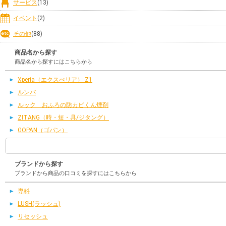
サービス
(13)
イベント
(2)
その他
(88)
商品名から探す
商品名から探すにはこちらから
Xperia（エクスぺリア） Z1
ルンバ
ルック おふろの防カビくん煙剤
ZITANG（時・短・具/ジタング）
GOPAN（ゴパン）
ブランドから探す
ブランドから商品の口コミを探すにはこちらから
専科
LUSH(ラッシュ)
リセッシュ