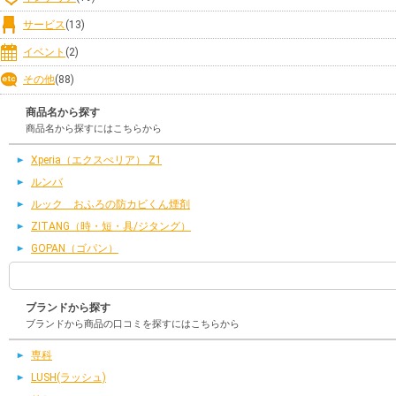
サービス
(13)
イベント
(2)
その他
(88)
商品名から探す
商品名から探すにはこちらから
Xperia（エクスぺリア） Z1
ルンバ
ルック おふろの防カビくん煙剤
ZITANG（時・短・具/ジタング）
GOPAN（ゴパン）
ブランドから探す
ブランドから商品の口コミを探すにはこちらから
専科
LUSH(ラッシュ)