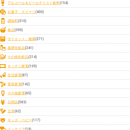
アルコール＆ビールテイスト飲料
(154)
お菓子、スイーツ
(400)
調味料
(310)
食品
(390)
ダイエット、健康
(271)
基礎化粧品
(241)
その他化粧品
(214)
キッチン家電
(109)
生活家電
(87)
美容家電
(142)
その他家電
(65)
日用品
(583)
文具
(62)
キッズ・ベビー
(117)
インテリア
(19)