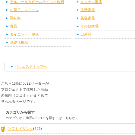
アルコール＆ビールテイスト飲料
キッチン家電
お菓子、スイーツ
生活家電
調味料
美容家電
食品
その他家電
ダイエット、健康
日用品
基礎化粧品
リクエストトップへ
こちらは既にbuzzリーダーが
プロジェクトで体験した商品
の感想（口コミ）がまとめて
見られるページです。
カテゴリから探す
カテゴリから商品の口コミを探すにはこちらから
ソフトドリンク
(296)