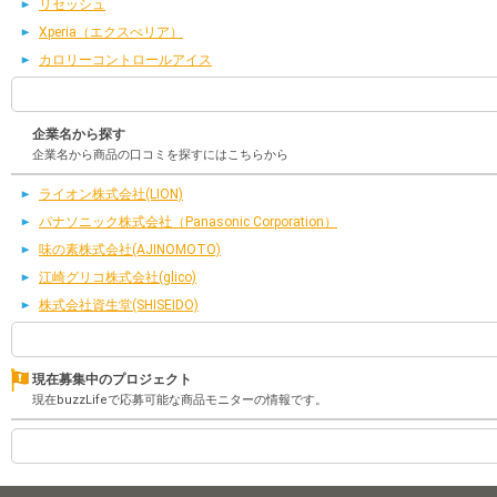
リセッシュ
Xperia（エクスぺリア）
カロリーコントロールアイス
企業名から探す
企業名から商品の口コミを探すにはこちらから
ライオン株式会社(LION)
パナソニック株式会社（Panasonic Corporation）
味の素株式会社(AJINOMOTO)
江崎グリコ株式会社(glico)
株式会社資生堂(SHISEIDO)
現在募集中のプロジェクト
現在buzzLifeで応募可能な商品モニターの情報です。