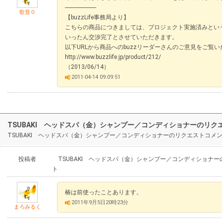
---------------------
歌音０
【buzzLife事務局より】
こちらの商品につきましては、プロジェクト実施済みとい
いったん交渉完了とさせていただきます。
以下URLから商品へのbuzzリーダーさんのご意見をご覧
http://www.buzzlife.jp/product/212/
（2013/06/14）
2011-04-14 09:09:51
TSUBAKI ヘッドスパ（金）シャンプー／コンディショナーのリク
TSUBAKI ヘッドスパ（金）シャンプー／コンディショナーのリクエストコ
投稿者
TSUBAKI ヘッドスパ（金）シャンプー／コンディショナー
ト
椿は前使ったことあります。
2011年9月5日20時23分
まろみるく