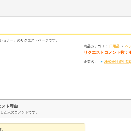
ンディショナー」のリクエストページです。
商品カテゴリ：
日用品
>
ヘ
リクエストコメント数：
企業名：
株式会社資生堂(SH
エスト理由
トした人のコメントです。
す。