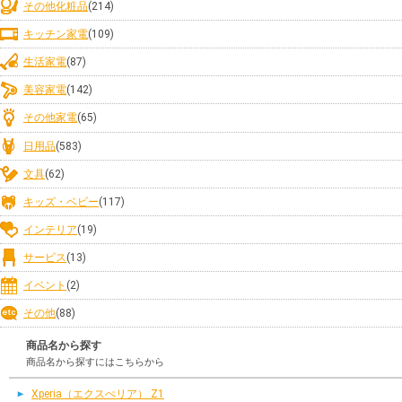
その他化粧品
(214)
キッチン家電
(109)
生活家電
(87)
美容家電
(142)
その他家電
(65)
日用品
(583)
文具
(62)
キッズ・ベビー
(117)
インテリア
(19)
サービス
(13)
イベント
(2)
その他
(88)
商品名から探す
商品名から探すにはこちらから
Xperia（エクスぺリア） Z1