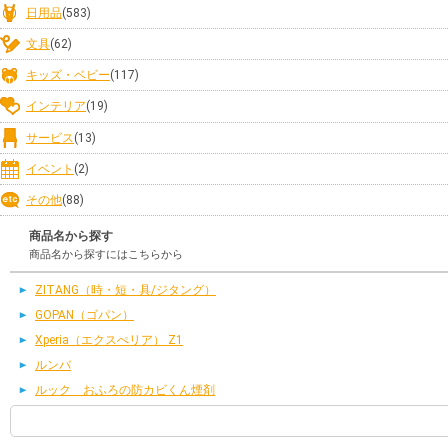
日用品
(583)
文具
(62)
キッズ・ベビー
(117)
インテリア
(19)
サービス
(13)
イベント
(2)
その他
(88)
商品名から探す
商品名から探すにはこちらから
ZITANG（時・短・具/ジタング）
GOPAN（ゴパン）
Xperia（エクスぺリア） Z1
ルンバ
ルック おふろの防カビくん煙剤