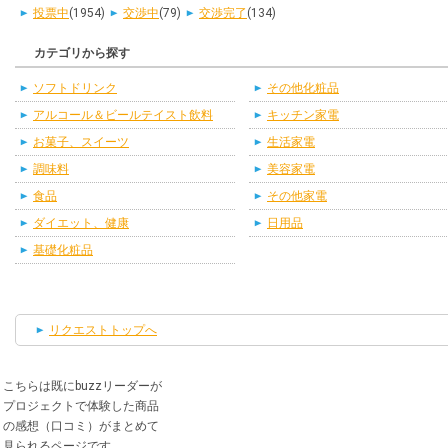
投票中
(1954)
交渉中
(79)
交渉完了
(134)
カテゴリから探す
ソフトドリンク
その他化粧品
アルコール＆ビールテイスト飲料
キッチン家電
お菓子、スイーツ
生活家電
調味料
美容家電
食品
その他家電
ダイエット、健康
日用品
基礎化粧品
リクエストトップへ
こちらは既にbuzzリーダーが
プロジェクトで体験した商品
の感想（口コミ）がまとめて
見られるページです。