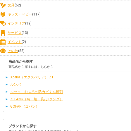
文具
(62)
キッズ・ベビー
(117)
インテリア
(19)
サービス
(13)
イベント
(2)
その他
(88)
商品名から探す
商品名から探すにはこちらから
Xperia（エクスぺリア） Z1
ルンバ
ルック おふろの防カビくん煙剤
ZITANG（時・短・具/ジタング）
GOPAN（ゴパン）
ブランドから探す