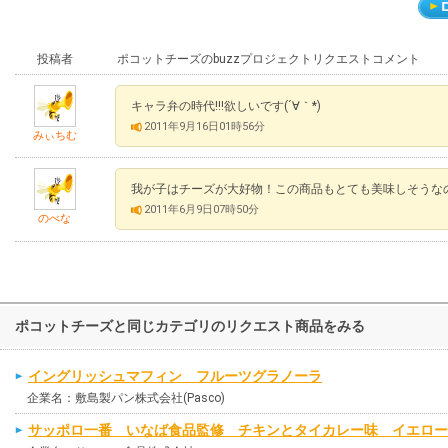
投稿者
ポコットチーズのbuzzプロジェクトリクエストコメント
キャラ弁の時代!!!欲しいです(´∀｀*)
2011年9月16日01時56分
みぃちむ
我が子はチーズが大好物！この商品もとても美味しそうなの
2011年6月9日07時50分
のべな
ポコットチーズと同じカテゴリのリクエスト商品をみる
イングリッシュマフィン フルーツグラノーラ
企業名：敷島製パン株式会社(Pasco)
サッポロ一番 いなば食品監修 チキンとタイカレー味 イエロー