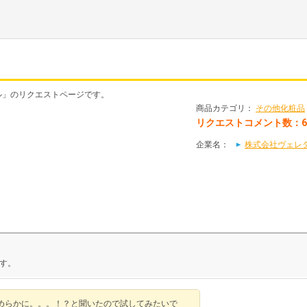
イル」のリクエストページです。
商品カテゴリ：
その他化粧品
リクエストコメント数：
企業名：
株式会社ヴェレダ・
す。
めらかに。。。！？と聞いたので試してみたいで