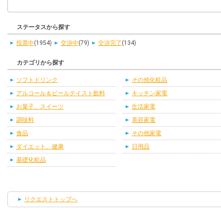
ステータスから探す
投票中
(1954)
交渉中
(79)
交渉完了
(134)
カテゴリから探す
ソフトドリンク
その他化粧品
アルコール＆ビールテイスト飲料
キッチン家電
お菓子、スイーツ
生活家電
調味料
美容家電
食品
その他家電
ダイエット、健康
日用品
基礎化粧品
リクエストトップへ