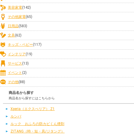
美容家電
(142)
その他家電
(65)
日用品
(583)
文具
(62)
キッズ・ベビー
(117)
インテリア
(19)
サービス
(13)
イベント
(2)
その他
(88)
商品名から探す
商品名から探すにはこちらから
Xperia（エクスぺリア） Z1
ルンバ
ルック おふろの防カビくん煙剤
ZITANG（時・短・具/ジタング）