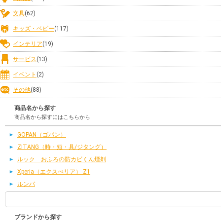
文具
(62)
キッズ・ベビー
(117)
インテリア
(19)
サービス
(13)
イベント
(2)
その他
(88)
商品名から探す
商品名から探すにはこちらから
GOPAN（ゴパン）
ZITANG（時・短・具/ジタング）
ルック おふろの防カビくん煙剤
Xperia（エクスぺリア） Z1
ルンバ
ブランドから探す