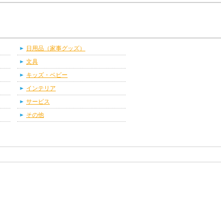
日用品（家事グッズ）
文具
キッズ・ベビー
インテリア
サービス
その他