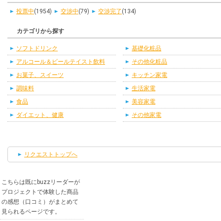
投票中
(1954)
交渉中
(79)
交渉完了
(134)
カテゴリから探す
ソフトドリンク
基礎化粧品
アルコール＆ビールテイスト飲料
その他化粧品
お菓子、スイーツ
キッチン家電
調味料
生活家電
食品
美容家電
ダイエット、健康
その他家電
リクエストトップへ
こちらは既にbuzzリーダーが
プロジェクトで体験した商品
の感想（口コミ）がまとめて
見られるページです。