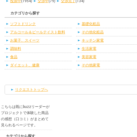
投票中
(1954)
交渉中
(79)
交渉完了
(134)
カテゴリから探す
ソフトドリンク
基礎化粧品
アルコール＆ビールテイスト飲料
その他化粧品
お菓子、スイーツ
キッチン家電
調味料
生活家電
食品
美容家電
ダイエット、健康
その他家電
リクエストトップへ
こちらは既にbuzzリーダーが
プロジェクトで体験した商品
の感想（口コミ）がまとめて
見られるページです。
カテゴリから探す