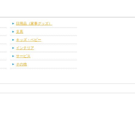
日用品（家事グッズ）
文具
キッズ・ベビー
インテリア
サービス
その他