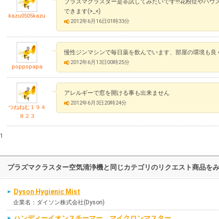
プラズマクラスター是非試してみたいです!!!花粉症やハ
できます(>_<)
kazu0505kazu
2012年6月16日01時33分
慢性ジンマシンで毎日薬を飲んでいます、部屋の環境も良
2012年6月13日00時25分
poppopapa
アレルギーで窓を開ける事も出来ません
2012年6月3日20時24分
つねねむ１９４
８２３
1
プラズマクラスター空気清浄機と同じカテゴリのリクエスト商品を
Dyson Hygienic Mist
企業名：ダイソン株式会社(Dyson)
ハンディーイオンスチーマー マイクロンマスター