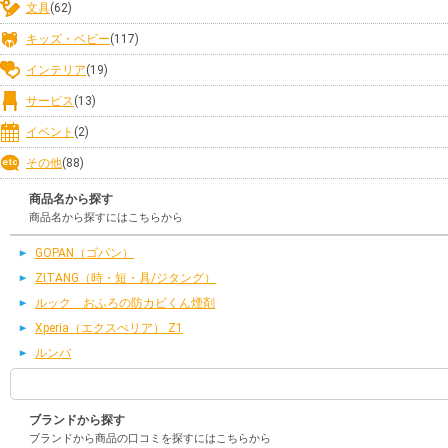
文具
(62)
キッズ・ベビー
(117)
インテリア
(19)
サービス
(13)
イベント
(2)
その他
(88)
商品名から探す
商品名から探すにはこちらから
GOPAN（ゴパン）
ZITANG（時・短・具/ジタング）
ルック おふろの防カビくん煙剤
Xperia（エクスぺリア） Z1
ルンバ
ブランドから探す
ブランドから商品の口コミを探すにはこちらから