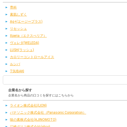
専科
素肌しずく
Ag+(エージープラス)
リセッシュ
Xperia（エクスぺリア）
ヴェレダ(WELEDA)
LUSH(ラッシュ)
カロリーコントロールアイス
ルンバ
TSUBAKI
企業名から探す
企業名から商品の口コミを探すにはこちらから
ライオン株式会社(LION)
パナソニック株式会社（Panasonic Corporation）
味の素株式会社(AJINOMOTO)
江崎グリコ株式会社(glico)