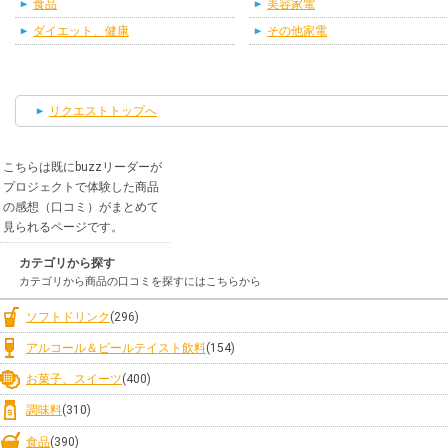
食品
美容家電
ダイエット、健康
その他家電
リクエストトップへ
こちらは既にbuzzリーダーが
プロジェクトで体験した商品
の感想（口コミ）がまとめて
見られるページです。
カテゴリから探す
カテゴリから商品の口コミを探すにはこちらから
ソフトドリンク
(296)
アルコール＆ビールテイスト飲料
(154)
お菓子、スイーツ
(400)
調味料
(310)
食品
(390)