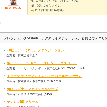
忙しい朝にはピッタリの商品ですね。
是非試してみたいです。
Rose Beauty
2012年12月11日16時31分
1
フレッシェル(Freshel) アクアモイスチャージェルと同じカテゴ
Kuピュア ミネラルファンデーション
企業名：株式会社きよき
ネイチャーアンドコー クレンジングクリーム
企業名：コーセーコスメポート株式会社(KOSE COSMEPORT)
エビータ ディープモイスチャー ロールオンセラム
企業名：株式会社カネボウ化粧品(Kanebo)
ggエレジナ フェイシャルソープ
企業名：江崎グリコ株式会社(glico)
ケシミンBB クリーム
企業名：小林製薬株式会社