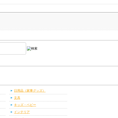
日用品（家事グッズ）
文具
キッズ・ベビー
インテリア