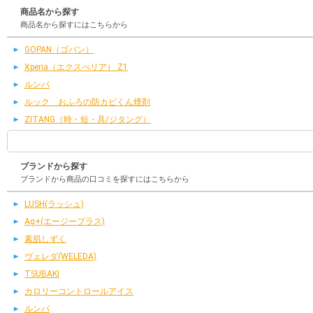
商品名から探す
商品名から探すにはこちらから
GOPAN（ゴパン）
Xperia（エクスぺリア） Z1
ルンバ
ルック おふろの防カビくん煙剤
ZITANG（時・短・具/ジタング）
ブランドから探す
ブランドから商品の口コミを探すにはこちらから
LUSH(ラッシュ)
Ag+(エージープラス)
素肌しずく
ヴェレダ(WELEDA)
TSUBAKI
カロリーコントロールアイス
ルンバ