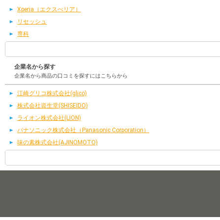
Xperia（エクスぺリア）
リセッシュ
専科
企業名から探す
企業名から商品の口コミを探すにはこちらから
江崎グリコ株式会社(glico)
株式会社資生堂(SHISEIDO)
ライオン株式会社(LION)
パナソニック株式会社（Panasonic Corporation）
味の素株式会社(AJINOMOTO)