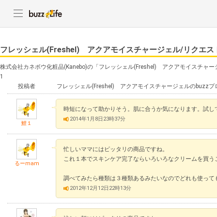
フレッシェル(Freshel) アクアモイスチャージェル/リクエ
株式会社カネボウ化粧品(Kanebo)の「フレッシェル(Freshel) アクアモイス
1
投稿者
フレッシェル(Freshel) アクアモイスチャージェルのbuz
時短になって助かりそう。肌に合うか気になります。試し
2014年1月8日23時37分
鯉１
忙しいママにはピッタリの商品ですね。
これ１本でスキンケア完了ならいろいろなクリームを買う
るーmam
調べてみたら種類は３種類あるみたいなのでどれも使って
2012年12月12日22時13分