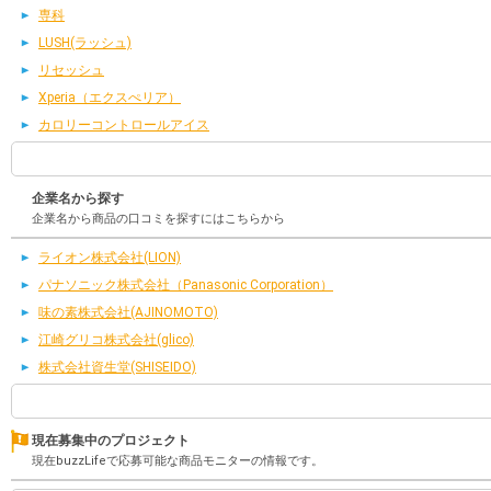
専科
LUSH(ラッシュ)
リセッシュ
Xperia（エクスぺリア）
カロリーコントロールアイス
企業名から探す
企業名から商品の口コミを探すにはこちらから
ライオン株式会社(LION)
パナソニック株式会社（Panasonic Corporation）
味の素株式会社(AJINOMOTO)
江崎グリコ株式会社(glico)
株式会社資生堂(SHISEIDO)
現在募集中のプロジェクト
現在buzzLifeで応募可能な商品モニターの情報です。