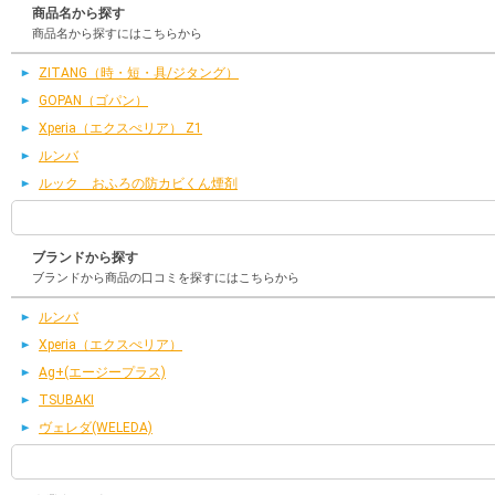
商品名から探す
商品名から探すにはこちらから
ZITANG（時・短・具/ジタング）
GOPAN（ゴパン）
Xperia（エクスぺリア） Z1
ルンバ
ルック おふろの防カビくん煙剤
ブランドから探す
ブランドから商品の口コミを探すにはこちらから
ルンバ
Xperia（エクスぺリア）
Ag+(エージープラス)
TSUBAKI
ヴェレダ(WELEDA)