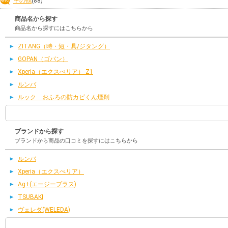
その他
(88)
商品名から探す
商品名から探すにはこちらから
ZITANG（時・短・具/ジタング）
GOPAN（ゴパン）
Xperia（エクスぺリア） Z1
ルンバ
ルック おふろの防カビくん煙剤
ブランドから探す
ブランドから商品の口コミを探すにはこちらから
ルンバ
Xperia（エクスぺリア）
Ag+(エージープラス)
TSUBAKI
ヴェレダ(WELEDA)