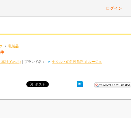
ログイン
ク
>
乳製品
2件
(Yakult)
｜ブランド名：
ヤクルトの乳性飲料 ミルージュ