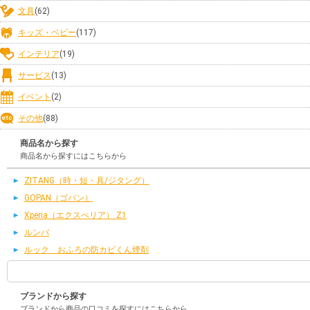
文具
(62)
キッズ・ベビー
(117)
インテリア
(19)
サービス
(13)
イベント
(2)
その他
(88)
商品名から探す
商品名から探すにはこちらから
ZITANG（時・短・具/ジタング）
GOPAN（ゴパン）
Xperia（エクスぺリア） Z1
ルンバ
ルック おふろの防カビくん煙剤
ブランドから探す
ブランドから商品の口コミを探すにはこちらから