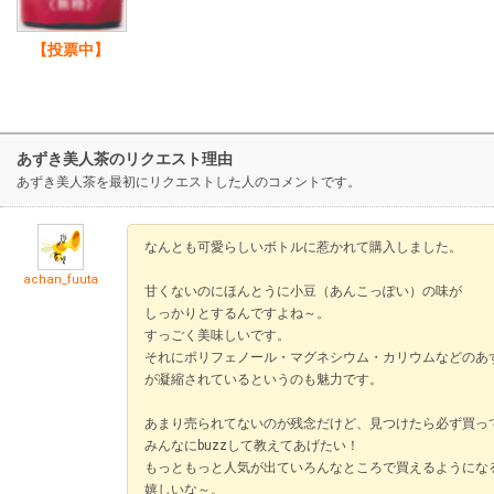
【投票中】
あずき美人茶のリクエスト理由
あずき美人茶を最初にリクエストした人のコメントです。
なんとも可愛らしいボトルに惹かれて購入しました。
achan_fuuta
甘くないのにほんとうに小豆（あんこっぽい）の味が
しっかりとするんですよね～。
すっごく美味しいです。
それにポリフェノール・マグネシウム・カリウムなどのあ
が凝縮されているというのも魅力です。
あまり売られてないのが残念だけど、見つけたら必ず買っ
みんなにbuzzして教えてあげたい！
もっともっと人気が出ていろんなところで買えるようにな
嬉しいな～。