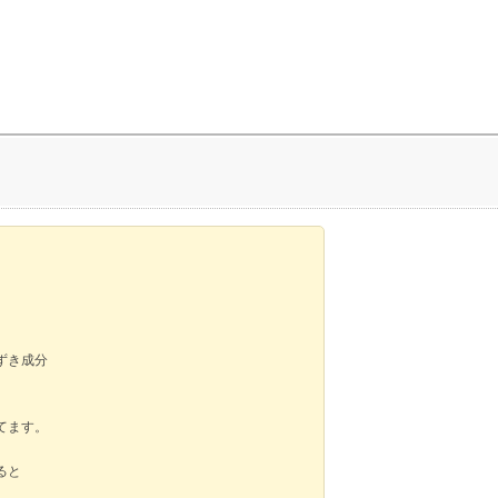
ずき成分
てます。
ると