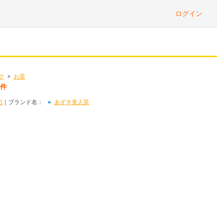
ログイン
ク
>
お茶
5件
餡
｜ブランド名：
あずき美人茶