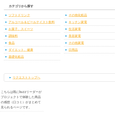
カテゴリから探す
ソフトドリンク
その他化粧品
アルコール＆ビールテイスト飲料
キッチン家電
お菓子、スイーツ
生活家電
調味料
美容家電
食品
その他家電
ダイエット、健康
日用品
基礎化粧品
リクエストトップへ
こちらは既にbuzzリーダーが
プロジェクトで体験した商品
の感想（口コミ）がまとめて
見られるページです。