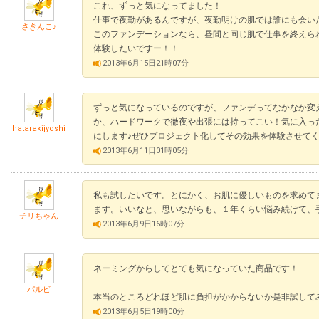
これ、ずっと気になってました！
仕事で夜勤があるんですが、夜勤明けの肌では誰にも会い
さきんこ♪
このファンデーションなら、昼間と同じ肌で仕事を終えら
体験したいですー！！
2013年6月15日21時07分
ずっと気になっているのですが、ファンデってなかなか変
か、ハードワークで徹夜や出張には持ってこい！気に入っ
hatarakijyoshi
にします♪ぜひプロジェクト化してその効果を体験させて
2013年6月11日01時05分
私も試したいです。とにかく、お肌に優しいものを求めて
ます。いいなと、思いながらも、１年くらい悩み続けて、
チリちゃん
2013年6月9日16時07分
ネーミングからしてとても気になっていた商品です！
パルビ
本当のところどれほど肌に負担がかからないか是非試して
2013年6月5日19時00分