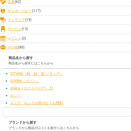
文具
(62)
キッズ・ベビー
(117)
インテリア
(19)
サービス
(13)
イベント
(2)
その他
(88)
商品名から探す
商品名から探すにはこちらから
ZITANG（時・短・具/ジタング）
GOPAN（ゴパン）
Xperia（エクスぺリア） Z1
ルンバ
ルック おふろの防カビくん煙剤
ブランドから探す
ブランドから商品の口コミを探すにはこちらから