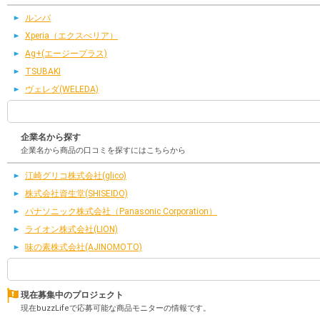
ルンバ
Xperia（エクスぺリア）
Ag+(エージープラス)
TSUBAKI
ヴェレダ(WELEDA)
企業名から探す
企業名から商品の口コミを探すにはこちらから
江崎グリコ株式会社(glico)
株式会社資生堂(SHISEIDO)
パナソニック株式会社（Panasonic Corporation）
ライオン株式会社(LION)
味の素株式会社(AJINOMOTO)
現在募集中のプロジェクト
現在buzzLifeで応募可能な商品モニターの情報です。