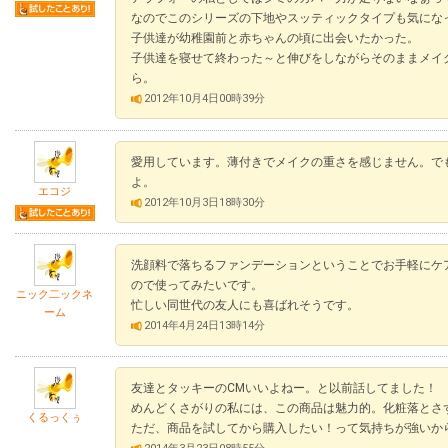
なのでこのシリーズの下地やスッティックタイプも気にな
子供達が幼稚園前と赤ちゃんの頃に出会いたかった。
子供達を寝せて終わった～と伸びをしながらそのままメイ
ら。
2012年10月4日00時39分
愛用しています。薄付きでメイクの重さを感じません。で
よ。
エコジ
2012年10月3日18時30分
洗顔料で落ちるファンデーションということでお手軽にケ
ので使ってみたいです。
ニック二ックネ
忙しい同世代の友人にも喜ばれそうです。
ーム
2014年4月24日13時14分
友達とタッキーのCMいいよねー。と以前話してました！
めんどくさがりの私には、この商品は魅力的。化粧落とさ
くるっくぅ
ただ、商品を試してから購入したい！って気持ちが強いか