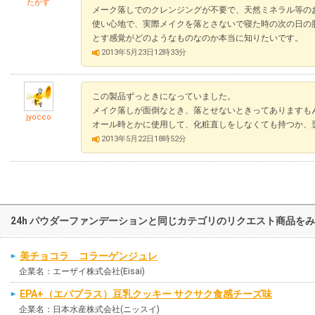
たかす
メーク落しでのクレンジングが不要で、天然ミネラル等の
使い心地で、実際メイクを落とさないで寝た時の次の日の
とす感覚がどのようなものなのか本当に知りたいです。
2013年5月23日12時33分
この製品ずっときになっていました。
メイク落しが面倒なとき、落とせないときってありますも
jyocco
オール時とかに使用して、化粧直しをしなくても持つか、
2013年5月22日18時52分
24h パウダーファンデーションと同じカテゴリのリクエスト商品を
美チョコラ コラーゲンジュレ
企業名：エーザイ株式会社(Eisai)
EPA+（エパプラス）豆乳クッキー サクサク食感チーズ味
企業名：日本水産株式会社(ニッスイ)