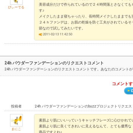
美容成分だけで作られているので２４時間落とさなくても
びぃーでる
す♪
メイクしたまま寝ちゃったり、長時間メイクしたままでも
２４ｈファンデは、お肌の乾燥を防ぐ工夫がされているそ
節なので試してみたいです。
2011-02-13 11:42:50
24h パウダーファンデーションのリクエストコメント
24h パウダーファンデーションのリクエストコメントです。あなたのコメント
コメントす
投稿者
24h パウダーファンデーションのbuzzプロジェクトリクエ
素肌より肌にいいっていうキャッチフレーズに心ひかれて
素肌より肌に良くてきれいに見えるなんて、とても優秀な
まにこ
商品ですよね♪