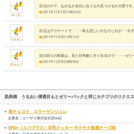
目元のケア、なかなか自分に合うもの見つけるの大変です
2011年11月13日18時31分
みこむ
目元はデリケートで・・・私も悲しいかな小じわが･･･今
2011年11月9日12時11分
うさギン
目の回りの乾燥は、見た目年齢にすぐ出るので・・・ゼリ
2011年11月9日08時50分
ぎゃんぐ
肌美精 うるおい浸透目もとゼリーパックと同じカテゴリのリクエ
美チョコラ コラーゲンジュレ
企業名：エーザイ株式会社(Eisai)
EPA+（エパプラス）豆乳クッキー サクサク食感チーズ味