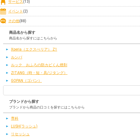
サービス
(13)
イベント
(2)
その他
(88)
商品名から探す
商品名から探すにはこちらから
Xperia（エクスぺリア） Z1
ルンバ
ルック おふろの防カビくん煙剤
ZITANG（時・短・具/ジタング）
GOPAN（ゴパン）
ブランドから探す
ブランドから商品の口コミを探すにはこちらから
専科
LUSH(ラッシュ)
リセッシュ