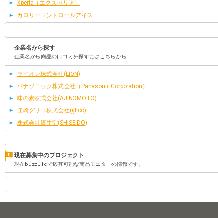
Xperia（エクスぺリア）
カロリーコントロールアイス
企業名から探す
企業名から商品の口コミを探すにはこちらから
ライオン株式会社(LION)
パナソニック株式会社（Panasonic Corporation）
味の素株式会社(AJINOMOTO)
江崎グリコ株式会社(glico)
株式会社資生堂(SHISEIDO)
現在募集中のプロジェクト
現在buzzLifeで応募可能な商品モニターの情報です。