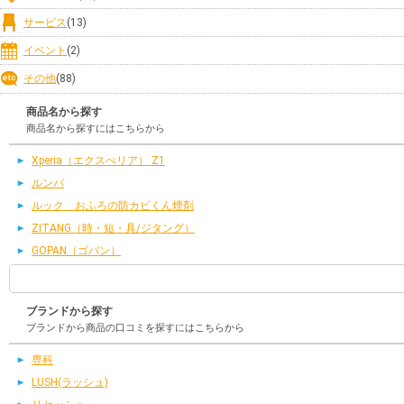
サービス
(13)
イベント
(2)
その他
(88)
商品名から探す
商品名から探すにはこちらから
Xperia（エクスぺリア） Z1
ルンバ
ルック おふろの防カビくん煙剤
ZITANG（時・短・具/ジタング）
GOPAN（ゴパン）
ブランドから探す
ブランドから商品の口コミを探すにはこちらから
専科
LUSH(ラッシュ)