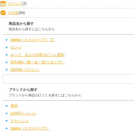
イベント
(2)
その他
(88)
商品名から探す
商品名から探すにはこちらから
Xperia（エクスぺリア） Z1
ルンバ
ルック おふろの防カビくん煙剤
ZITANG（時・短・具/ジタング）
GOPAN（ゴパン）
ブランドから探す
ブランドから商品の口コミを探すにはこちらから
専科
LUSH(ラッシュ)
リセッシュ
Xperia（エクスぺリア）