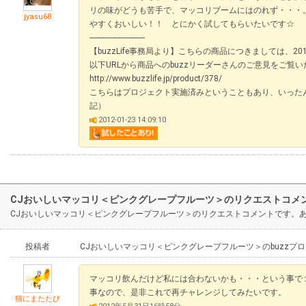
リの味がどうも苦手で、マッコリブームにはのれず・・・
jyasu68
やすくおいしい！！ とにかく試してもらいたいです☆
---------------------------
【buzzLife事務局より】こちらの商品につきましては、2
以下URLから商品へのbuzzリーダーさんのご意見をご覧
http://www.buzzlife.jp/product/378/
こちらはプロジェクト実施済みということもあり、いったん交渉
記）
2012-01-23 14:09:10
CJおいしいマッコリ＜ピンクグレープフルーツ＞のリクエストコメ
CJおいしいマッコリ＜ピンクグレープフルーツ＞のリクエストコメントです。
投稿者
CJおいしいマッコリ＜ピンクグレープフルーツ＞のbuzzプ
マッコリ飲んだけど私には合わないかも・・・という事で
事なので、是非これで再チャレンジしてみたいです。
猫にまたたび