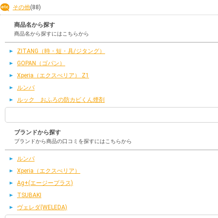
その他
(88)
商品名から探す
商品名から探すにはこちらから
ZITANG（時・短・具/ジタング）
GOPAN（ゴパン）
Xperia（エクスぺリア） Z1
ルンバ
ルック おふろの防カビくん煙剤
ブランドから探す
ブランドから商品の口コミを探すにはこちらから
ルンバ
Xperia（エクスぺリア）
Ag+(エージープラス)
TSUBAKI
ヴェレダ(WELEDA)