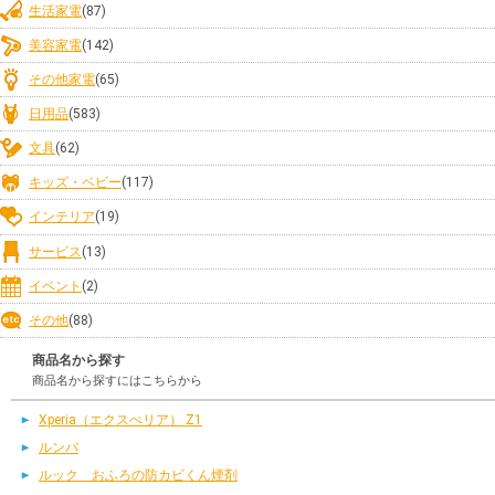
生活家電
(87)
美容家電
(142)
その他家電
(65)
日用品
(583)
文具
(62)
キッズ・ベビー
(117)
インテリア
(19)
サービス
(13)
イベント
(2)
その他
(88)
商品名から探す
商品名から探すにはこちらから
Xperia（エクスぺリア） Z1
ルンバ
ルック おふろの防カビくん煙剤