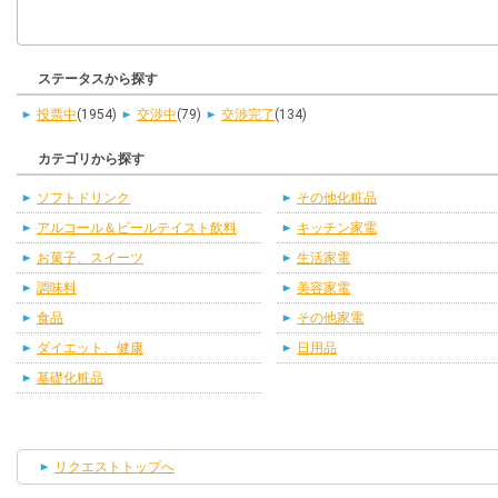
ステータスから探す
投票中
(1954)
交渉中
(79)
交渉完了
(134)
カテゴリから探す
ソフトドリンク
その他化粧品
アルコール＆ビールテイスト飲料
キッチン家電
お菓子、スイーツ
生活家電
調味料
美容家電
食品
その他家電
ダイエット、健康
日用品
基礎化粧品
リクエストトップへ