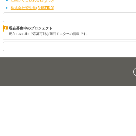
江崎グリコ株式会社(glico)
株式会社資生堂(SHISEIDO)
現在募集中のプロジェクト
現在buzzLifeで応募可能な商品モニターの情報です。