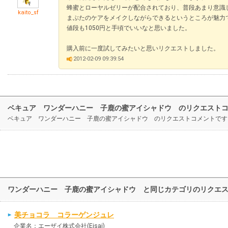
蜂蜜とローヤルゼリーが配合されており、普段あまり意識
kaito_sf
まぶたのケアをメイクしながらできるというところが魅力
値段も1050円と手頃でいいなと思いました。
購入前に一度試してみたいと思いリクエストしました。
2012-02-09 09:39:54
ベキュア ワンダーハニー 子鹿の蜜アイシャドウ のリクエスト
ベキュア ワンダーハニー 子鹿の蜜アイシャドウ のリクエストコメントです
ワンダーハニー 子鹿の蜜アイシャドウ と同じカテゴリのリクエ
美チョコラ コラーゲンジュレ
企業名：エーザイ株式会社(Eisai)