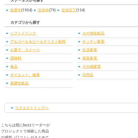
ステータスから探す
投票中
(1954)
交渉中
(79)
交渉完了
(134)
カテゴリから探す
ソフトドリンク
その他化粧品
アルコール＆ビールテイスト飲料
キッチン家電
お菓子、スイーツ
生活家電
調味料
美容家電
食品
その他家電
ダイエット、健康
日用品
基礎化粧品
リクエストトップへ
こちらは既にbuzzリーダーが
プロジェクトで体験した商品
の感想（口コミ）がまとめて