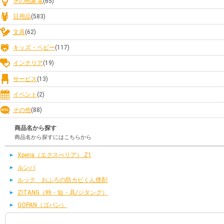
その他家電
(65)
日用品
(583)
文具
(62)
キッズ・ベビー
(117)
インテリア
(19)
サービス
(13)
イベント
(2)
その他
(88)
商品名から探す
商品名から探すにはこちらから
Xperia（エクスぺリア） Z1
ルンバ
ルック おふろの防カビくん煙剤
ZITANG（時・短・具/ジタング）
GOPAN（ゴパン）