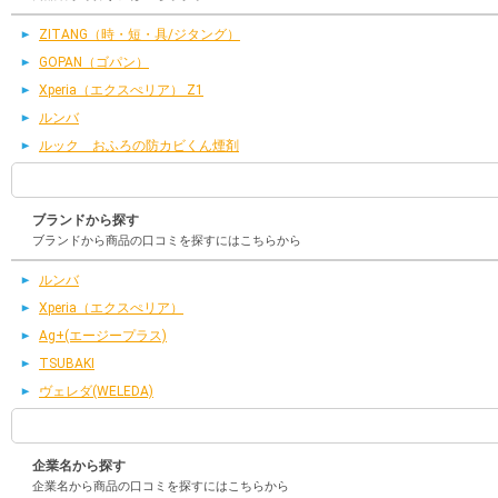
ZITANG（時・短・具/ジタング）
GOPAN（ゴパン）
Xperia（エクスぺリア） Z1
ルンバ
ルック おふろの防カビくん煙剤
ブランドから探す
ブランドから商品の口コミを探すにはこちらから
ルンバ
Xperia（エクスぺリア）
Ag+(エージープラス)
TSUBAKI
ヴェレダ(WELEDA)
企業名から探す
企業名から商品の口コミを探すにはこちらから