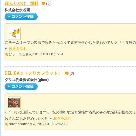
超ふりかけ 焼鮭
(6)
株式会社永谷園
スチームオーブン製法で旨みたっぷりで素材を生かした味わいでサクサク食感の
続きを読む
びぃーでるさん 2013-08-08 16:15:54
DELICA♭（デリカフラット）
(3)
グリコ乳業株式会社(glico)
ｽｰﾊﾟｰに沢山並んでいますが､私の住む地域と隣接する県のみの地域限定販売の
皆さんにもお勧めしたくﾘ...
続きを読む
miwachamaさん 2012-04-16 23:42:42