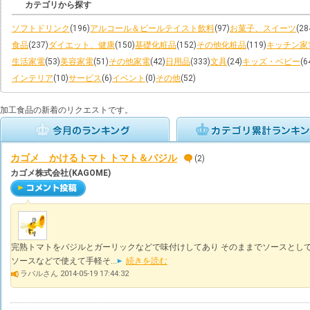
カテゴリから探す
ソフトドリンク
(196)
アルコール＆ビールテイスト飲料
(97)
お菓子、スイーツ
(28
食品
(237)
ダイエット、健康
(150)
基礎化粧品
(152)
その他化粧品
(119)
キッチン家
生活家電
(53)
美容家電
(51)
その他家電
(42)
日用品
(333)
文具
(24)
キッズ・ベビー
(6
インテリア
(10)
サービス
(6)
イベント
(0)
その他
(52)
加工食品の新着のリクエストです。
カゴメ かけるトマト トマト＆バジル
(2)
カゴメ株式会社(KAGOME)
完熟トマトをバジルとガーリックなどで味付けしてあり そのままでソースとして
ソースなどで使えて手軽そ...
続きを読む
ラバルさん 2014-05-19 17:44:32