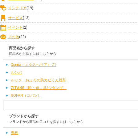
インテリア
(19)
サービス
(13)
イベント
(2)
その他
(88)
商品名から探す
商品名から探すにはこちらから
Xperia（エクスぺリア） Z1
ルンバ
ルック おふろの防カビくん煙剤
ZITANG（時・短・具/ジタング）
GOPAN（ゴパン）
ブランドから探す
ブランドから商品の口コミを探すにはこちらから
専科