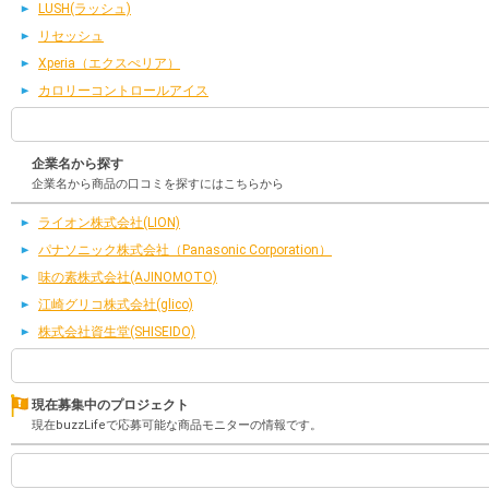
LUSH(ラッシュ)
リセッシュ
Xperia（エクスぺリア）
カロリーコントロールアイス
企業名から探す
企業名から商品の口コミを探すにはこちらから
ライオン株式会社(LION)
パナソニック株式会社（Panasonic Corporation）
味の素株式会社(AJINOMOTO)
江崎グリコ株式会社(glico)
株式会社資生堂(SHISEIDO)
現在募集中のプロジェクト
現在buzzLifeで応募可能な商品モニターの情報です。