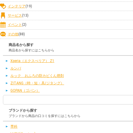
インテリア
(19)
サービス
(13)
イベント
(2)
その他
(88)
商品名から探す
商品名から探すにはこちらから
Xperia（エクスぺリア） Z1
ルンバ
ルック おふろの防カビくん煙剤
ZITANG（時・短・具/ジタング）
GOPAN（ゴパン）
ブランドから探す
ブランドから商品の口コミを探すにはこちらから
専科