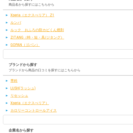
商品名から探すにはこちらから
Xperia（エクスぺリア） Z1
ルンバ
ルック おふろの防カビくん煙剤
ZITANG（時・短・具/ジタング）
GOPAN（ゴパン）
ブランドから探す
ブランドから商品の口コミを探すにはこちらから
専科
LUSH(ラッシュ)
リセッシュ
Xperia（エクスぺリア）
カロリーコントロールアイス
企業名から探す