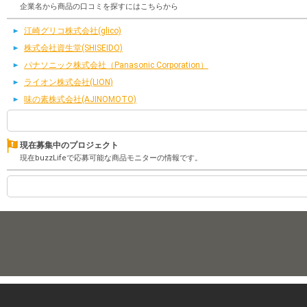
企業名から商品の口コミを探すにはこちらから
江崎グリコ株式会社(glico)
株式会社資生堂(SHISEIDO)
パナソニック株式会社（Panasonic Corporation）
ライオン株式会社(LION)
味の素株式会社(AJINOMOTO)
現在募集中のプロジェクト
現在buzzLifeで応募可能な商品モニターの情報です。