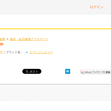
ログイン
健康
>
磁気・鉱石健康アクセサリー
2件
!)
｜ブランド名：
エマンジュエリー