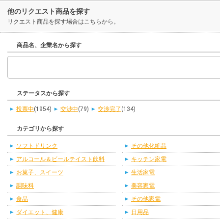
他のリクエスト商品を探す
リクエスト商品を探す場合はこちらから。
商品名、企業名から探す
ステータスから探す
投票中
(1954)
交渉中
(79)
交渉完了
(134)
カテゴリから探す
ソフトドリンク
その他化粧品
アルコール＆ビールテイスト飲料
キッチン家電
お菓子、スイーツ
生活家電
調味料
美容家電
食品
その他家電
ダイエット、健康
日用品