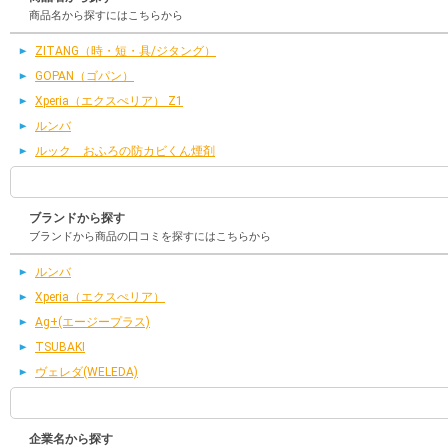
商品名から探すにはこちらから
ZITANG（時・短・具/ジタング）
GOPAN（ゴパン）
Xperia（エクスぺリア） Z1
ルンバ
ルック おふろの防カビくん煙剤
ブランドから探す
ブランドから商品の口コミを探すにはこちらから
ルンバ
Xperia（エクスぺリア）
Ag+(エージープラス)
TSUBAKI
ヴェレダ(WELEDA)
企業名から探す