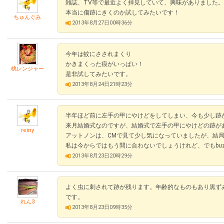
雑誌、TV等で最近よく拝見していて、興味がありました。
本当に傷跡にきくのか試してみたいです！
ちゅんぐみ
2013年8月27日00時36分
今年は蚊にさされまくり
かきまくった痕がいっぱい！
桃レンジャー
是非試してみたいです。
2013年8月24日21時23分
半年ほど前に左手の甲にやけどをしてしまい、今も少し跡
来月結婚式なのですが、結婚式で左手の甲にやけどの跡が
reiny
アットノンは、CMで見て少し気になっていましたが、結
私は今からではもう間に合わないでしょうけれど、でもbu
2013年8月23日20時29分
よく虫に刺されて跡が残ります。年齢的なものもあり黒ず
です。
れん3
2013年8月23日09時35分