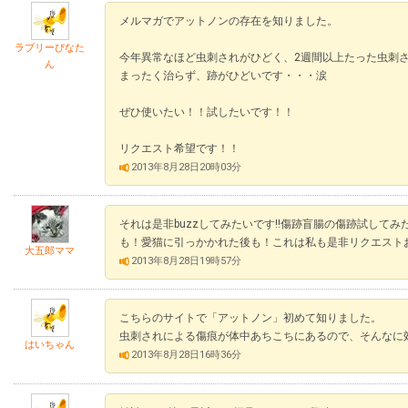
メルマガでアットノンの存在を知りました。
ラブリーぴなた
今年異常なほど虫刺されがひどく、2週間以上たった虫刺
ん
まったく治らず、跡がひどいです・・・涙
ぜひ使いたい！！試したいです！！
リクエスト希望です！！
2013年8月28日20時03分
それは是非buzzしてみたいです!!傷跡盲腸の傷跡試して
も！愛猫に引っかかれた後も！これは私も是非リクエスト
大五郎ママ
2013年8月28日19時57分
こちらのサイトで「アットノン」初めて知りました。
虫刺されによる傷痕が体中あちこちにあるので、そんなに
はいちゃん
2013年8月28日16時36分