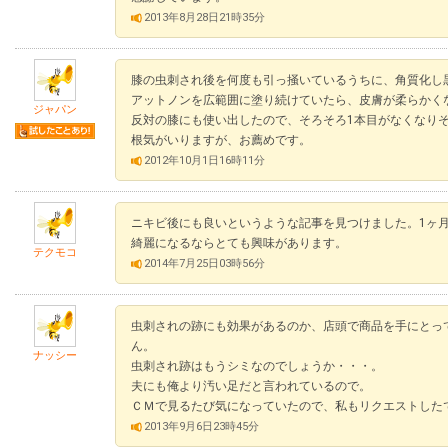
2013年8月28日21時35分
膝の虫刺され後を何度も引っ掻いているうちに、角質化し
アットノンを広範囲に塗り続けていたら、皮膚が柔らかく
ジャパン
反対の膝にも使い出したので、そろそろ1本目がなくなり
根気がいりますが、お薦めです。
2012年10月1日16時11分
ニキビ後にも良いというような記事を見つけました。1ヶ
綺麗になるならとても興味があります。
テクモコ
2014年7月25日03時56分
虫刺されの跡にも効果があるのか、店頭で商品を手にとっ
ん。
ナッシー
虫刺され跡はもうシミなのでしょうか・・・。
夫にも俺より汚い足だと言われているので。
ＣＭで見るたび気になっていたので、私もリクエストした
2013年9月6日23時45分