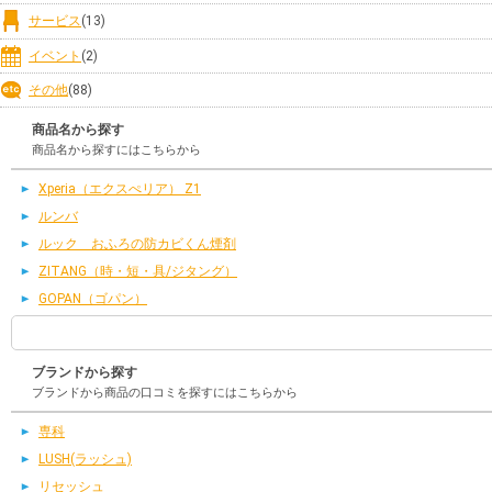
サービス
(13)
イベント
(2)
その他
(88)
商品名から探す
商品名から探すにはこちらから
Xperia（エクスぺリア） Z1
ルンバ
ルック おふろの防カビくん煙剤
ZITANG（時・短・具/ジタング）
GOPAN（ゴパン）
ブランドから探す
ブランドから商品の口コミを探すにはこちらから
専科
LUSH(ラッシュ)
リセッシュ