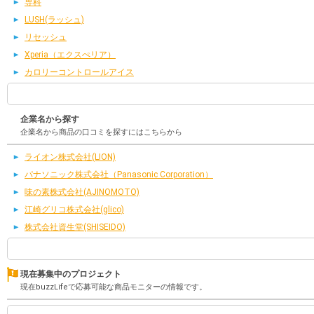
専科
LUSH(ラッシュ)
リセッシュ
Xperia（エクスぺリア）
カロリーコントロールアイス
企業名から探す
企業名から商品の口コミを探すにはこちらから
ライオン株式会社(LION)
パナソニック株式会社（Panasonic Corporation）
味の素株式会社(AJINOMOTO)
江崎グリコ株式会社(glico)
株式会社資生堂(SHISEIDO)
現在募集中のプロジェクト
現在buzzLifeで応募可能な商品モニターの情報です。