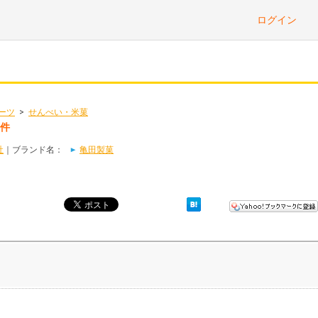
ログイン
ーツ
>
せんべい・米菓
3件
社
｜ブランド名：
亀田製菓