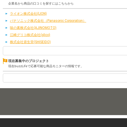
企業名から商品の口コミを探すにはこちらから
ライオン株式会社(LION)
パナソニック株式会社（Panasonic Corporation）
味の素株式会社(AJINOMOTO)
江崎グリコ株式会社(glico)
株式会社資生堂(SHISEIDO)
現在募集中のプロジェクト
現在buzzLifeで応募可能な商品モニターの情報です。