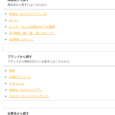
商品名から探す
商品名から探すにはこちらから
Xperia（エクスぺリア） Z1
ルンバ
ルック おふろの防カビくん煙剤
ZITANG（時・短・具/ジタング）
GOPAN（ゴパン）
ブランドから探す
ブランドから商品の口コミを探すにはこちらから
専科
LUSH(ラッシュ)
リセッシュ
Xperia（エクスぺリア）
カロリーコントロールアイス
企業名から探す