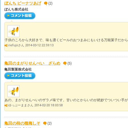
ぼんち ピーナツあげ
(2)
ぼんち株式会社
子供のころから大好きで、味も濃くビールのおつまみにもいける万能菓子だから
riefujiiさん 2014-03-12 22:59:13
亀田のまがりせんべい ざらめ
(5)
亀田製菓株式会社
あの、まがりせんべいのザラメ味です。甘いのとからいのが絶妙でついつい手が
ゆっぷーままさん 2014-02-20 18:03:58
亀田の柿の種梅しそ
(2)