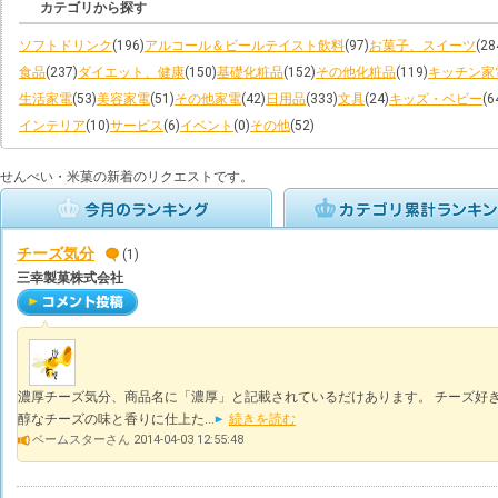
カテゴリから探す
ソフトドリンク
(196)
アルコール＆ビールテイスト飲料
(97)
お菓子、スイーツ
(28
食品
(237)
ダイエット、健康
(150)
基礎化粧品
(152)
その他化粧品
(119)
キッチン家
生活家電
(53)
美容家電
(51)
その他家電
(42)
日用品
(333)
文具
(24)
キッズ・ベビー
(6
インテリア
(10)
サービス
(6)
イベント
(0)
その他
(52)
せんべい・米菓の新着のリクエストです。
チーズ気分
(1)
三幸製菓株式会社
濃厚チーズ気分、商品名に「濃厚」と記載されているだけあります。 チーズ好
醇なチーズの味と香りに仕上た...
続きを読む
ベームスターさん 2014-04-03 12:55:48