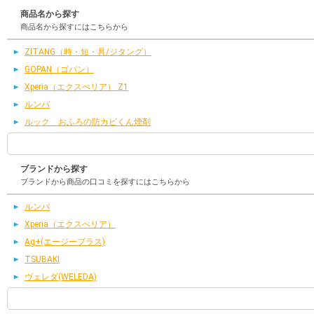
商品名から探す
商品名から探すにはこちらから
ZITANG（時・短・具/ジタング）
GOPAN（ゴパン）
Xperia（エクスぺリア） Z1
ルンバ
ルック おふろの防カビくん煙剤
ブランドから探す
ブランドから商品の口コミを探すにはこちらから
ルンバ
Xperia（エクスぺリア）
Ag+(エージープラス)
TSUBAKI
ヴェレダ(WELEDA)