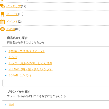
インテリア
(19)
サービス
(13)
イベント
(2)
その他
(88)
商品名から探す
商品名から探すにはこちらから
Xperia（エクスぺリア） Z1
ルンバ
ルック おふろの防カビくん煙剤
ZITANG（時・短・具/ジタング）
GOPAN（ゴパン）
ブランドから探す
ブランドから商品の口コミを探すにはこちらから
専科