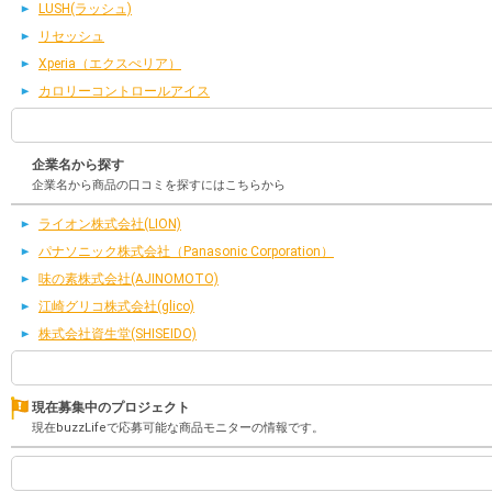
LUSH(ラッシュ)
リセッシュ
Xperia（エクスぺリア）
カロリーコントロールアイス
企業名から探す
企業名から商品の口コミを探すにはこちらから
ライオン株式会社(LION)
パナソニック株式会社（Panasonic Corporation）
味の素株式会社(AJINOMOTO)
江崎グリコ株式会社(glico)
株式会社資生堂(SHISEIDO)
現在募集中のプロジェクト
現在buzzLifeで応募可能な商品モニターの情報です。