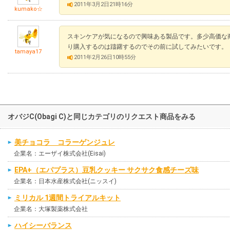
2011年3月2日21時16分
kumako☆
スキンケアが気になるので興味ある製品です。多少高価な
り購入するのは躊躇するのでその前に試してみたいです。
tamaya17
2011年2月26日10時55分
オバジC(Obagi C)と同じカテゴリのリクエスト商品をみる
美チョコラ コラーゲンジュレ
企業名：エーザイ株式会社(Eisai)
EPA+（エパプラス）豆乳クッキー サクサク食感チーズ味
企業名：日本水産株式会社(ニッスイ)
ミリカル 1週間トライアルキット
企業名：大塚製薬株式会社
ハイシーバランス