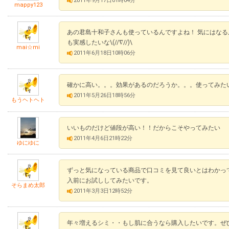
2011年9月17日01時04分
mappy123
あの君島十和子さんも使っているんですよね！ 気にはなる
も実感したいな\(//∇//)\
mai☆mi
2011年6月18日10時06分
確かに高い。。。効果があるのだろうか。。。使ってみたい
2011年5月26日18時56分
もうヘトヘト
いいものだけど値段が高い！！だからこそやってみたい
2011年4月6日21時22分
ゆにゆに
ずっと気になっている商品で口コミを見て良いとはわかっ
入前にお試ししてみたいです。
そらまめ太郎
2011年3月3日12時52分
年々増えるシミ・・もし肌に合うなら購入したいです。ぜ