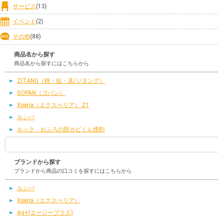
サービス
(13)
イベント
(2)
その他
(88)
商品名から探す
商品名から探すにはこちらから
ZITANG（時・短・具/ジタング）
GOPAN（ゴパン）
Xperia（エクスぺリア） Z1
ルンバ
ルック おふろの防カビくん煙剤
ブランドから探す
ブランドから商品の口コミを探すにはこちらから
ルンバ
Xperia（エクスぺリア）
Ag+(エージープラス)