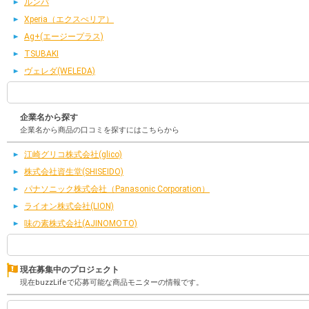
ルンバ
Xperia（エクスぺリア）
Ag+(エージープラス)
TSUBAKI
ヴェレダ(WELEDA)
企業名から探す
企業名から商品の口コミを探すにはこちらから
江崎グリコ株式会社(glico)
株式会社資生堂(SHISEIDO)
パナソニック株式会社（Panasonic Corporation）
ライオン株式会社(LION)
味の素株式会社(AJINOMOTO)
現在募集中のプロジェクト
現在buzzLifeで応募可能な商品モニターの情報です。