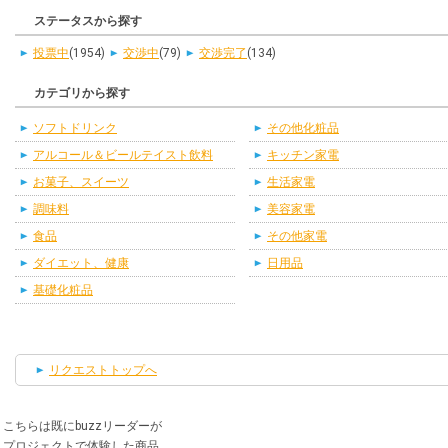
ステータスから探す
投票中
(1954)
交渉中
(79)
交渉完了
(134)
カテゴリから探す
ソフトドリンク
その他化粧品
アルコール＆ビールテイスト飲料
キッチン家電
お菓子、スイーツ
生活家電
調味料
美容家電
食品
その他家電
ダイエット、健康
日用品
基礎化粧品
リクエストトップへ
こちらは既にbuzzリーダーが
プロジェクトで体験した商品