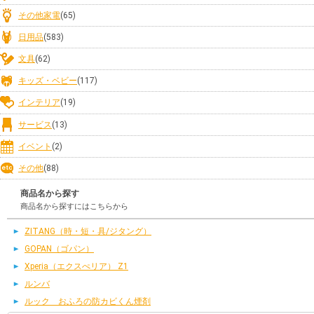
その他家電
(65)
日用品
(583)
文具
(62)
キッズ・ベビー
(117)
インテリア
(19)
サービス
(13)
イベント
(2)
その他
(88)
商品名から探す
商品名から探すにはこちらから
ZITANG（時・短・具/ジタング）
GOPAN（ゴパン）
Xperia（エクスぺリア） Z1
ルンバ
ルック おふろの防カビくん煙剤