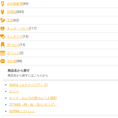
その他家電
(65)
日用品
(583)
文具
(62)
キッズ・ベビー
(117)
インテリア
(19)
サービス
(13)
イベント
(2)
その他
(88)
商品名から探す
商品名から探すにはこちらから
Xperia（エクスぺリア） Z1
ルンバ
ルック おふろの防カビくん煙剤
ZITANG（時・短・具/ジタング）
GOPAN（ゴパン）