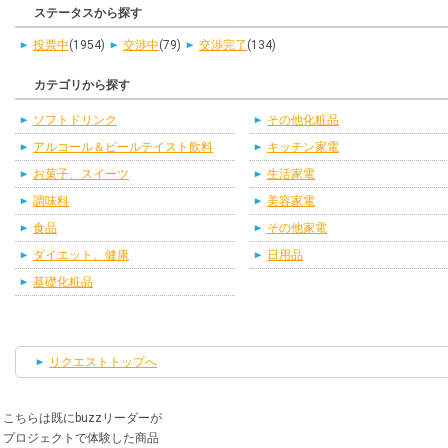
ステータスから探す
投票中
(1954)
交渉中
(79)
交渉完了
(134)
カテゴリから探す
ソフトドリンク
その他化粧品
アルコール＆ビールテイスト飲料
キッチン家電
お菓子、スイーツ
生活家電
調味料
美容家電
食品
その他家電
ダイエット、健康
日用品
基礎化粧品
リクエストトップへ
こちらは既にbuzzリーダーが
プロジェクトで体験した商品